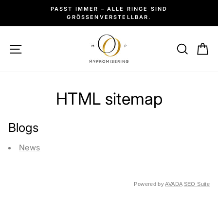
Γ
Direkt
PASST IMMER – ALLE RINGE SIND
zum
GRÖSSENVERSTELLBAR.
Pause
Inhalt
Diashow
SEITENNAVIGATION
SUC
W
HTML sitemap
Blogs
News
Powered by
AVADA
SEO Suite