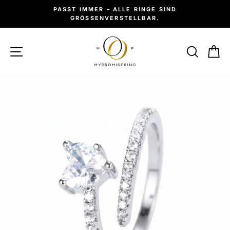
Direkt
PASST IMMER – ALLE RINGE SIND
zum
GRÖSSENVERSTELLBAR.
Pause
Inhalt
Diashow
SEITENNAVIGATION
SUC
W