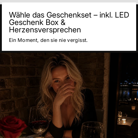
Γ
Wähle das Geschenkset – inkl. LED
Geschenk Box &
Herzensversprechen
Ein Moment, den sie nie vergisst.
Pause
Diashow