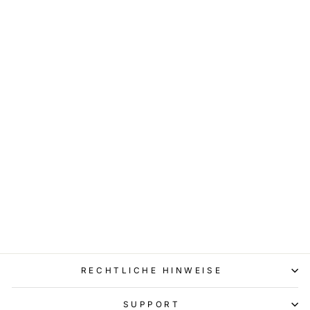
David
Julia
Ringgröße unbekannt?
Ihre echte Reakti
Kein Problem!
auf unseren Herz
AMARA RING
49,90 €
RECHTLICHE HINWEISE
SUPPORT